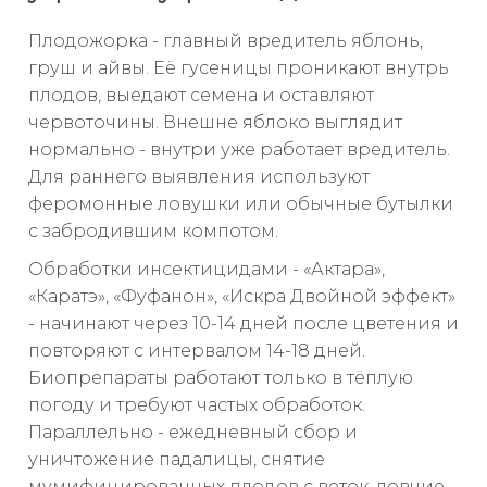
Плодожорка - главный вредитель яблонь,
груш и айвы. Её гусеницы проникают внутрь
плодов, выедают семена и оставляют
червоточины. Внешне яблоко выглядит
нормально - внутри уже работает вредитель.
Для раннего выявления используют
феромонные ловушки или обычные бутылки
с забродившим компотом.
Обработки инсектицидами - «Актара»,
«Каратэ», «Фуфанон», «Искра Двойной эффект»
- начинают через 10-14 дней после цветения и
повторяют с интервалом 14-18 дней.
Биопрепараты работают только в тёплую
погоду и требуют частых обработок.
Параллельно - ежедневный сбор и
уничтожение падалицы, снятие
мумифицированных плодов с веток, ловчие