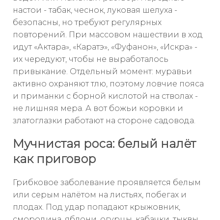
настои - табак, чеснок, луковая шелуха -
безопасны, но требуют регулярных
повторений. При массовом нашествии в ход
идут «Актара», «Каратэ», «Фуфанон», «Искра» -
их чередуют, чтобы не выработалось
привыкание. Отдельный момент: муравьи
активно охраняют тлю, поэтому ловчие пояса
и приманки с борной кислотой на стволах -
не лишняя мера. А вот божьи коровки и
златоглазки работают на стороне садовода.
Мучнистая роса: белый налёт
как приговор
Грибковое заболевание проявляется белым
или серым налётом на листьях, побегах и
плодах. Под удар попадают крыжовник,
смородина, яблони, огурцы, кабачки, тыквы,