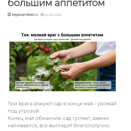
большим аппетитом
keyboardtest.ru
24-05-2026
Три врага атакуют сад в конце мая - урожай
под угрозой
Конец мая обманчив: сад густеет, завязи
наливаются, всё выглядит благополучно.