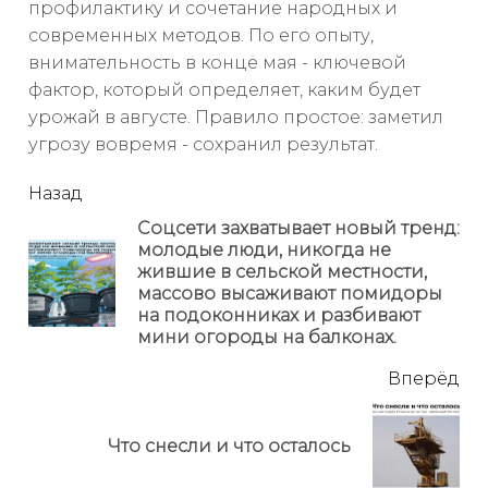
профилактику и сочетание народных и
современных методов. По его опыту,
внимательность в конце мая - ключевой
фактор, который определяет, каким будет
урожай в августе. Правило простое: заметил
угрозу вовремя - сохранил результат.
читать
Назад
еще
Соцсети захватывает новый тренд:
молодые люди, никогда не
жившие в сельской местности,
Пр
массово высаживают помидоры
но
на подоконниках и разбивают
мини огороды на балконах.
Вперёд
Next
Что снесли и что осталось
post: