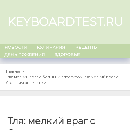
Skip
to
KEYBOARDTEST.RU
content
НОВОСТИ
КУЛИНАРИЯ
РЕЦЕПТЫ
ДЕНЬ РОЖДЕНИЯ
ЗДОРОВЬЕ
Главная
Тля: мелкий враг с большим аппетитом
Тля: мелкий враг с
большим аппетитом
Тля: мелкий враг с