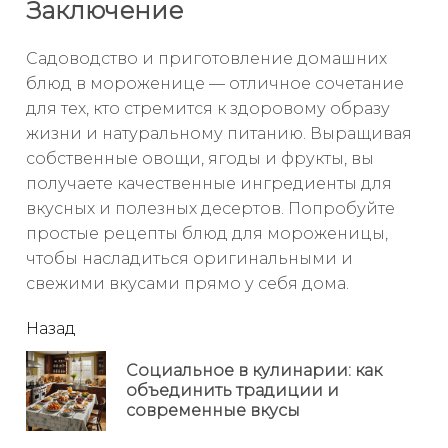
Заключение
Садоводство и приготовление домашних
блюд в мороженице — отличное сочетание
для тех, кто стремится к здоровому образу
жизни и натуральному питанию. Выращивая
собственные овощи, ягоды и фрукты, вы
получаете качественные ингредиенты для
вкусных и полезных десертов. Попробуйте
простые рецепты блюд для мороженицы,
чтобы насладиться оригинальными и
свежими вкусами прямо у себя дома.
читать
Назад
еще
Социальное в кулинарии: как
Пр
объединить традиции и
но
современные вкусы