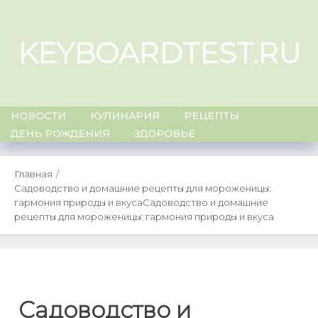
Skip
to
KEYBOARDTEST.RU
content
НОВОСТИ
КУЛИНАРИЯ
РЕЦЕПТЫ
ДЕНЬ РОЖДЕНИЯ
ЗДОРОВЬЕ
Главная
Садоводство и домашние рецепты для мороженицы:
гармония природы и вкуса
Садоводство и домашние
рецепты для мороженицы: гармония природы и вкуса
Садоводство и