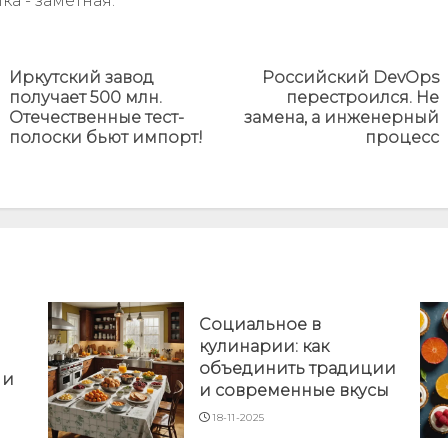
а - заметная.
Иркутский завод
Российский DevOps
получает 500 млн.
перестроился. Не
Предыдущая
Next
Отечественные тест-
замена, а инженерный
новость
post:
полоски бьют импорт!
процесс
Социальное в
кулинарии: как
объединить традиции
 и
и современные вкусы
18-11-2025