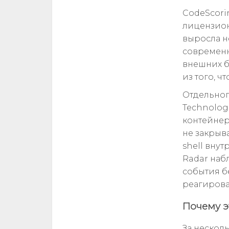
CodeScorin
лицензион
выросла н
современн
внешних б
из того, ч
Отдельног
Technolog
контейнер
не закрыв
shell вну
Radar набл
события б
реагирова
Почему э
За нескол