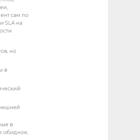
еи,
ент сам по
и SLA на
ности
ов, но
ы в
ический
внешней
рые в
е обидное,