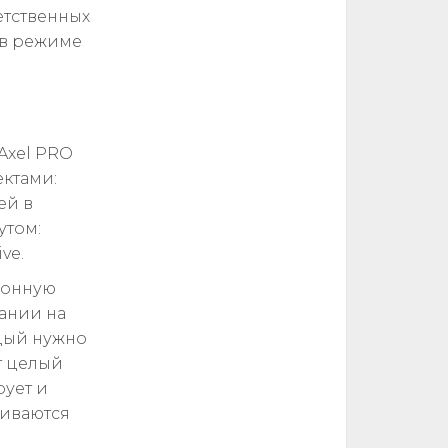
етственных
а в режиме
Axel PRO
ктами:
ей в
утом:
ve.
ионную
ании на
ждый нужно
ет целый
рует и
аиваются