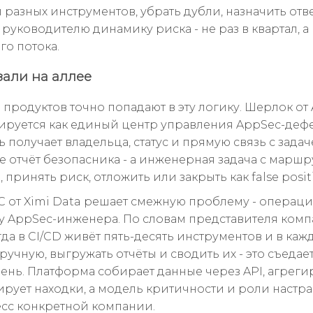
ы разных инструментов, убрать дубли, назначить отв
 руководителю динамику риска - не раз в квартал, 
го потока.
зали на аллее
 продуктов точно попадают в эту логику. Шерлок от 
руется как единый центр управления AppSec-дефе
 получает владельца, статус и прямую связь с задач
е отчёт безопасника - а инженерная задача с маршр
 принять риск, отложить или закрыть как false positi
 от Ximi Data решает смежную проблему - операц
у AppSec-инженера. По словам представителя комп
гда в CI/CD живёт пять-десять инструментов и в ка
ручную, выгружать отчёты и сводить их - это съеда
ень. Платформа собирает данные через API, агреги
рует находки, а модель критичности и роли настр
сс конкретной компании.