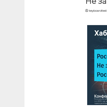
Не з
keyboardtest