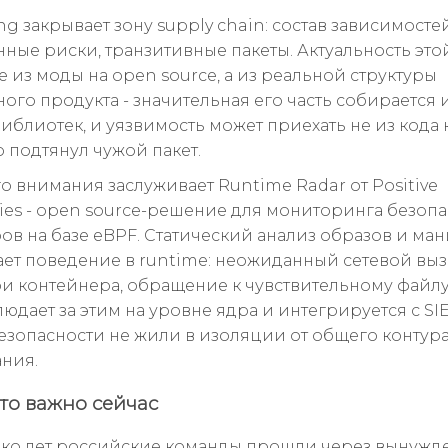
g закрывает зону supply chain: состав зависимостей
ные риски, транзитивные пакеты. Актуальность это
е из моды на open source, а из реальной структуры
ого продукта - значительная его часть собирается 
иблиотек, и уязвимость может приехать не из кода 
то подтянул чужой пакет.
о внимания заслуживает Runtime Radar от Positive
ies - open source-решение для мониторинга безоп
ов на базе eBPF. Статический анализ образов и ма
ает поведение в runtime: неожиданный сетевой вызо
три контейнера, обращение к чувствительному файлу
юдает за этим на уровне ядра и интегрируется с SI
езопасности не жили в изоляции от общего контур
ния.
то важно сейчас
ько лет российские команды прошли через вынужд