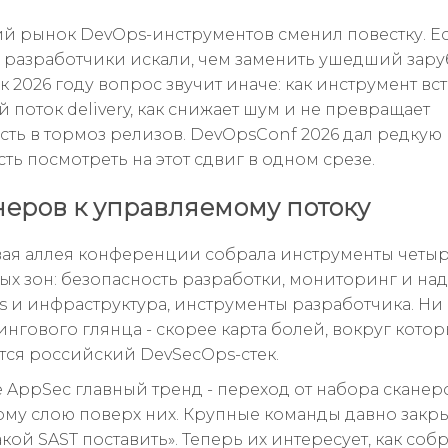
й рынок DevOps-инструментов сменил повестку. Е
д разработчики искали, чем заменить ушедший зар
 к 2026 году вопрос звучит иначе: как инструмент вс
 поток delivery, как снижает шум и не превращает
сть в тормоз релизов. DevOpsConf 2026 дал редкую
ть посмотреть на этот сдвиг в одном срезе.
неров к управляемому потоку
ая аллея конференции собрала инструменты четы
х зон: безопасность разработки, мониторинг и над
s и инфраструктура, инструменты разработчика. Ни 
ингового глянца - скорее карта болей, вокруг котор
тся российский DevSecOps-стек.
е AppSec главный тренд - переход от набора сканер
му слою поверх них. Крупные команды давно закр
кой SAST поставить». Теперь их интересует, как соб