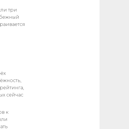
сли три
убежный
траивается
рёх
ёжность,
рейтинга,
ых сейчас
ов к
ыли
рать