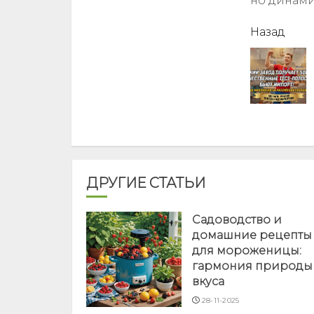
но динамик
читать
Назад
еще
ДРУГИЕ СТАТЬИ
Садоводство и
домашние рецепты
для мороженицы:
гармония природы
вкуса
28-11-2025