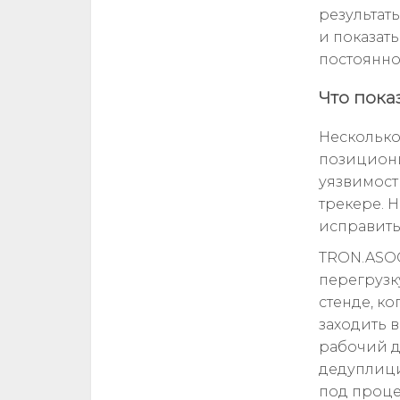
результат
и показать
постоянно
Что пока
Несколько
позициони
уязвимость
трекере. Н
исправить,
TRON.ASOC
перегрузк
стенде, ко
заходить в
рабочий д
дедуплици
под проце