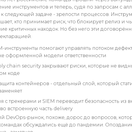
ние инструментов и теперь, судя по запросам с алл
 к следующей задаче - зрелости процессов. Инструм
шает, кто принимает риск, что блокирует релиз и чь
ие критичных находок. Но без него эти договорён
декларацией.
-инструменты помогают управлять потоком дефект
же оформленной модели ответственности
ly chain security закрывают риски, которые не видн
ом коде
ащита контейнеров - отдельный слой, который стат
 заменяет
я с трекерами и SIEM переводит безопасность из 
во встроенную часть delivery
й DevOps-рынок, похоже, дорос до вопросов, кото
командах обсуждались ещё до пандемии. Опоздани