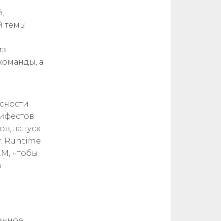
,
й темы
из
команды, а
асности
нифестов
в, запуск
. Runtime
EM, чтобы
а
енное