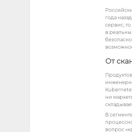
Российски
года наза
сервис, то
в реальный
безопасно
возможнос
От ска
Продуктов
инженерны
Kubernete
ни маркет
складывае
В сегмент
процессно
вопрос «ка