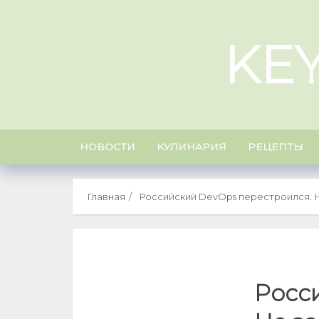
Skip
to
KE
content
НОВОСТИ
КУЛИНАРИЯ
РЕЦЕПТЫ
Главная
Российский DevOps перестроился. 
Росс