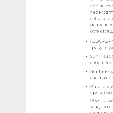
переключе
переходят
себе не ре
исправлен
остаются 
ASOC/ASPM
требуют у
SCA и supp
собственн
Runtime-з
анализ не
Интеграци
проверки 
Российски
западных 