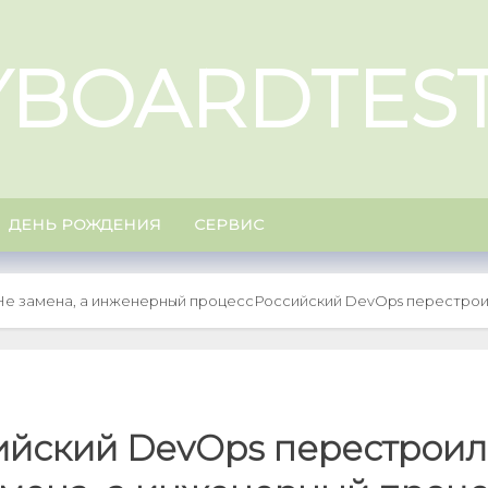
YBOARDTEST
ДЕНЬ РОЖДЕНИЯ
СЕРВИС
Не замена, а инженерный процесс
Российский DevOps перестрои
ийский DevOps перестроил