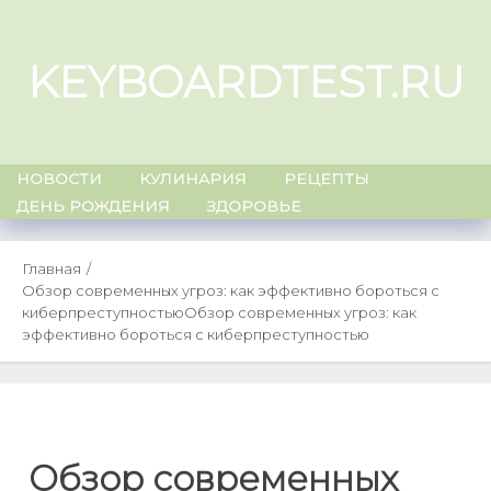
Skip
to
KEYBOARDTEST.RU
content
НОВОСТИ
КУЛИНАРИЯ
РЕЦЕПТЫ
ДЕНЬ РОЖДЕНИЯ
ЗДОРОВЬЕ
Главная
Обзор современных угроз: как эффективно бороться с
киберпреступностью
Обзор современных угроз: как
эффективно бороться с киберпреступностью
Обзор современных